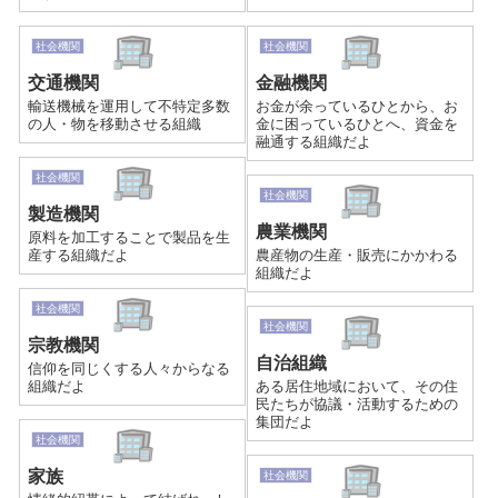
社会機関
社会機関
交通機関
金融機関
輸送機械を運用して不特定多数
お金が余っているひとから、お
の人・物を移動させる組織
金に困っているひとへ、資金を
融通する組織だよ
社会機関
社会機関
製造機関
農業機関
原料を加工することで製品を生
産する組織だよ
農産物の生産・販売にかかわる
組織だよ
社会機関
社会機関
宗教機関
自治組織
信仰を同じくする人々からなる
組織だよ
ある居住地域において、その住
民たちが協議・活動するための
集団だよ
社会機関
家族
社会機関