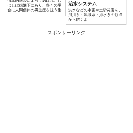
情緒的紐帯によって結ばれ、し
治水システム
ばしば婚姻下にあり、多くの場
合に人間個体の再生産を担う集
洪水などの水害や土砂災害を、
団だよ
河川系・流域系・排水系の観点
から防ぐよ
スポンサーリンク