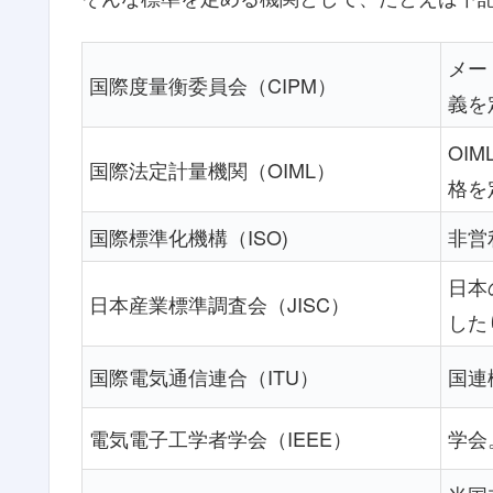
メー
国際度量衡委員会（CIPM）
義を
OI
国際法定計量機関（OIML）
格を
国際標準化機構（ISO)
非営
日本
日本産業標準調査会（JISC）
した
国際電気通信連合（ITU）
国連
電気電子工学者学会（IEEE）
学会