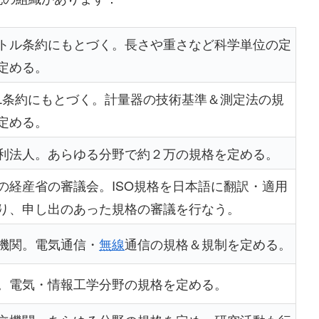
トル条約にもとづく。長さや重さなど科学単位の定
定める。
ML条約にもとづく。計量器の技術基準＆測定法の規
定める。
利法人。あらゆる分野で約２万の規格を定める。
の経産省の審議会。ISO規格を日本語に翻訳・適用
り、申し出のあった規格の審議を行なう。
機関。電気通信・
無線
通信の規格＆規制を定める。
。電気・情報工学分野の規格を定める。