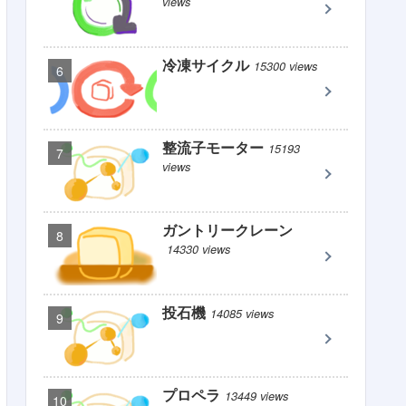
views
冷凍サイクル
15300 views
整流子モーター
15193
views
ガントリークレーン
14330 views
投石機
14085 views
プロペラ
13449 views