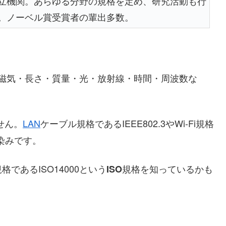
立機関。あらゆる分野の規格を定め、研究活動も行
。ノーベル賞受賞者の輩出多数。
磁気・長さ・質量・光・放射線・時間・周波数な
。
せん。
LAN
ケーブル規格であるIEEE802.3やWi-Fi規格
馴染みです。
あるISO14000という
規格を知っているかも
ISO