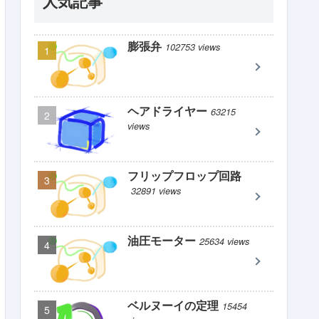
人気記事
膨張弁
102753 views
ヘアドライヤー
63215
views
フリップフロップ回路
32891 views
油圧モーター
25634 views
ベルヌーイの定理
15454