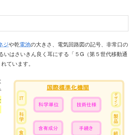
ネジ
や乾
電池
の大きさ、電気回路図の記号、非常口の
るいはさいきん良く耳にする「５G（第５世代移動通
されています。
大
で
士
と