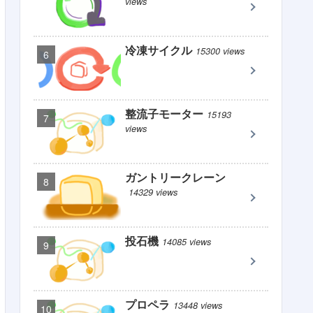
views
冷凍サイクル
15300 views
整流子モーター
15193
views
ガントリークレーン
14329 views
投石機
14085 views
プロペラ
13448 views