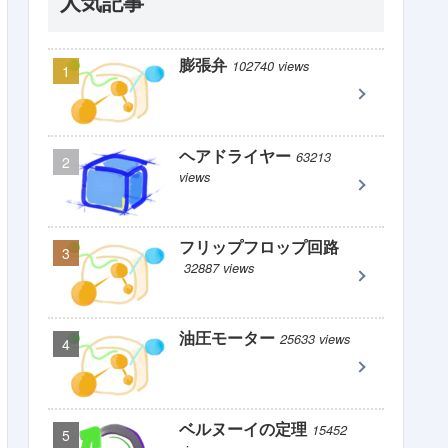
人気記事
膨張弁
102740 views
ヘアドライヤー
63213
views
フリップフロップ回路
32887 views
油圧モーター
25633 views
ベルヌーイの定理
15452