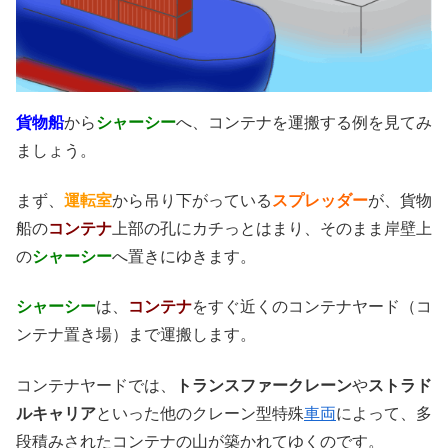
貨物船
から
シャーシー
へ、コンテナを運搬する例を見てみ
ましょう。
まず、
運転室
から吊り下がっている
スプレッダー
が、貨物
船の
コンテナ
上部の孔にカチっとはまり、そのまま岸壁上
の
シャーシー
へ置きにゆきます。
シャーシー
は、
コンテナ
をすぐ近くのコンテナヤード（コ
ンテナ置き場）まで運搬します。
コンテナヤードでは、
トランスファークレーン
や
ストラド
ルキャリア
といった他のクレーン型特殊
車両
によって、多
段積みされたコンテナの山が築かれてゆくのです。