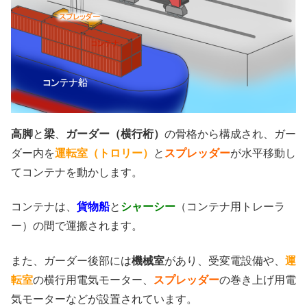
高脚
と
梁
、
ガーダー（横行桁）
の骨格から構成され、ガー
ダー内を
運転室（トロリー）
と
スプレッダー
が水平移動し
てコンテナを動かします。
コンテナは、
貨物船
と
シャーシー
（コンテナ用トレーラ
ー）の間で運搬されます。
また、ガーダー後部には
機械室
があり、受変電設備や、
運
転室
の横行用電気モーター、
スプレッダー
の巻き上げ用電
気モーターなどが設置されています。