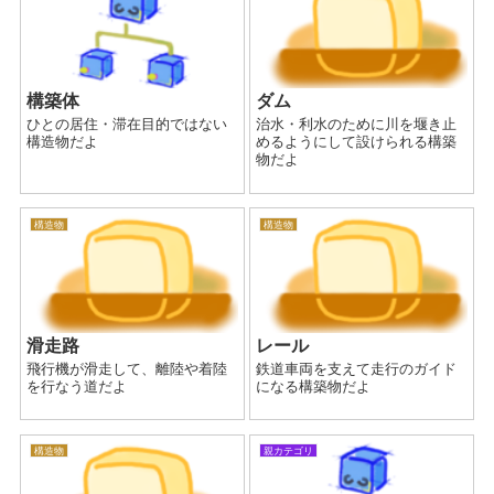
構築体
ダム
ひとの居住・滞在目的ではない
治水・利水のために川を堰き止
構造物だよ
めるようにして設けられる構築
物だよ
構造物
構造物
滑走路
レール
飛行機が滑走して、離陸や着陸
鉄道車両を支えて走行のガイド
を行なう道だよ
になる構築物だよ
構造物
親カテゴリ