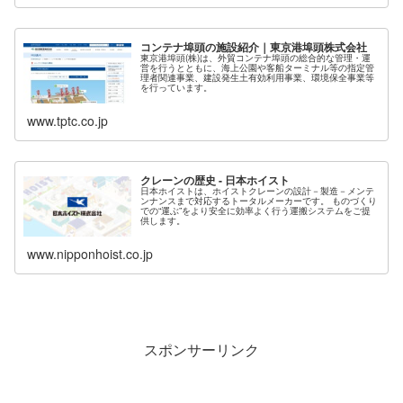
コンテナ埠頭の施設紹介｜東京港埠頭株式会社
東京港埠頭(株)は、外貿コンテナ埠頭の総合的な管理・運
営を行うとともに、海上公園や客船ターミナル等の指定管
理者関連事業、建設発生土有効利用事業、環境保全事業等
を行っています。
www.tptc.co.jp
クレーンの歴史 - 日本ホイスト
日本ホイストは、ホイストクレーンの設計－製造－メンテ
ンナンスまで対応するトータルメーカーです。 ものづくり
での“運ぶ”をより安全に効率よく行う運搬システムをご提
供します。
www.nipponhoist.co.jp
スポンサーリンク