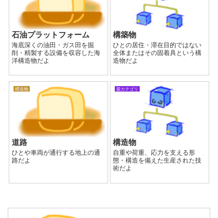
石油プラットフォーム
構築物
海底深くの油田・ガス田を掘
ひとの居住・滞在目的ではない
削・精製する設備を収容した海
全体またはその固着具という構
洋構造物だよ
造物だよ
構造物
親カテゴリ
道路
構造物
ひとや車両が通行する地上の通
自重や荷重、応力を支える形
路だよ
態・構造を備えた生産された技
術だよ