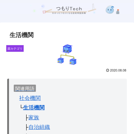
生活機関
親カテゴリ
2020.08.08
関連用語
社会機関
└
生活機関
├
家族
├
自治組織