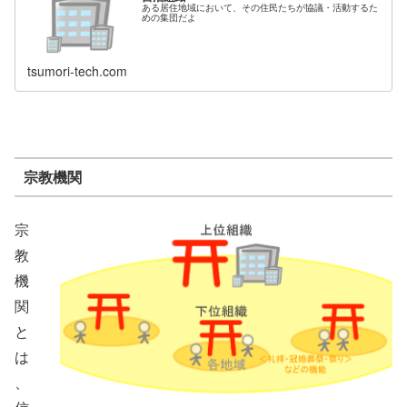
ある居住地域において、その住民たちが協議・活動するた
めの集団だよ
tsumori-tech.com
宗教機関
宗
教
機
関
と
は
、