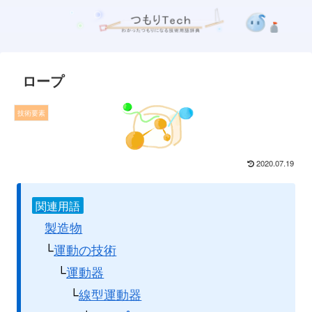
ロープ
技術要素
2020.07.19
関連用語
製造物
└
運動の技術
└
運動器
└
線型運動器