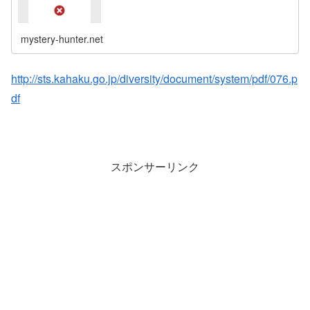
mystery-hunter.net
http://sts.kahaku.go.jp/diversity/document/system/pdf/076.p
df
スポンサーリンク