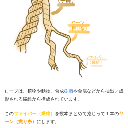
ロープは、植物や動物、合成
樹脂
や金属などから抽出／成
形される繊維から構成されています。
この
ファイバー（繊維）
を数本まとめて捻じって１本の
ヤ
ーン（撚り糸）
にします。