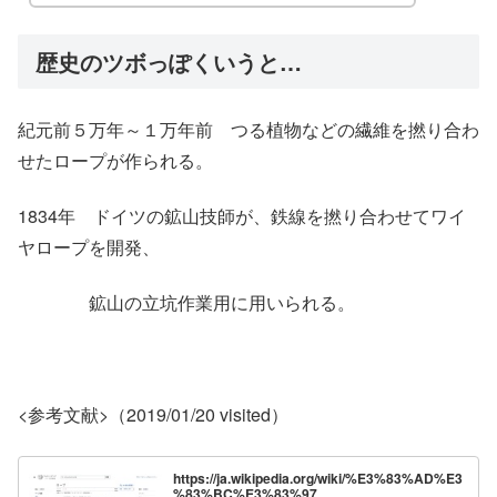
歴史のツボっぽくいうと…
紀元前５万年～１万年前 つる植物などの繊維を撚り合わ
せたロープが作られる。
1834年 ドイツの鉱山技師が、鉄線を撚り合わせてワイ
ヤロープを開発、
鉱山の立坑作業用に用いられる。
<参考文献>（2019/01/20 visited）
https://ja.wikipedia.org/wiki/%E3%83%AD%E3
%83%BC%E3%83%97