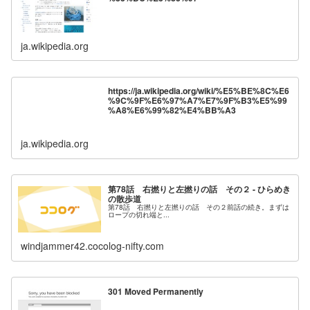
ja.wikipedia.org
https://ja.wikipedia.org/wiki/%E5%BE%8C%E6
%9C%9F%E6%97%A7%E7%9F%B3%E5%99
%A8%E6%99%82%E4%BB%A3
ja.wikipedia.org
第78話 右撚りと左撚りの話 その２ - ひらめき
の散歩道
第78話 右撚りと左撚りの話 その２前話の続き。まずは
ロープの切れ端と...
windjammer42.cocolog-nifty.com
301 Moved Permanently