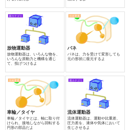
親カテゴリ
技術要素
放物運動器
バネ
放物運動器は、いろんな物を、
バネは、力を受けて変形しても
いろんな原動力と機構を通じ
元の形状に復元するよ
て、投げつけるよ
技術要素
親カテゴリ
車輪／タイヤ
流体運動器
車輪／タイヤとは、軸に取り付
流体運動器は、運動や比重差、
けられ、接地しながら回転する
圧力差を、液体や気体において
円形の部品だよ
生じさせるよ